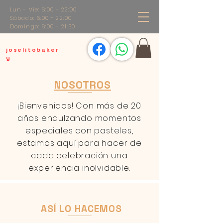
Lun - Vie: 6:00 - 22:00
Sábado: 6:00 - 22:00
Domingo: 6:00 - 21:30
joselitobaker
y
NOSOTROS
¡Bienvenidos! Con más de 20
años endulzando momentos
especiales con pasteles,
estamos aquí para hacer de
cada celebración una
experiencia inolvidable.
ASÍ LO HACEMOS