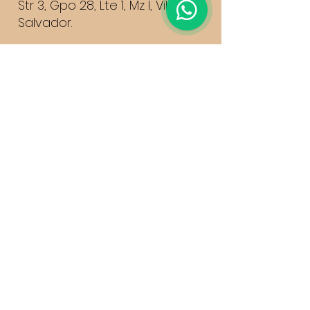
Str 3, Gpo 28, Lte 1, Mz I, Villa el
Salvador.
Mdo. Juan Velasco Alvarado
Puesto 29, Sector 7, Villa el
Salvador
Contactanos:
927891593
947377036
Quédate con lo