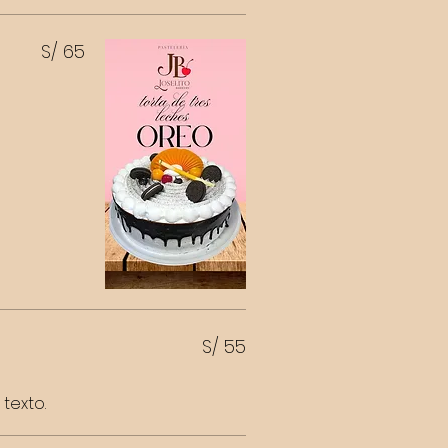
S/ 65
S/ 55
texto.