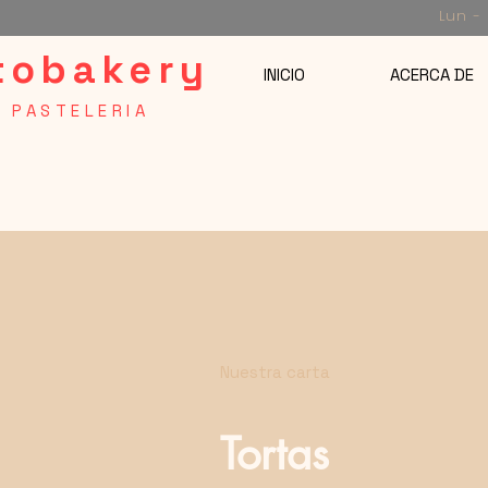
Lun -
itobakery
INICIO
ACERCA DE
| PASTELERIA
Nuestra carta
Tortas