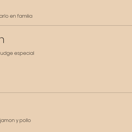
rlo en familia
n
 fudge especial
 jamon y pollo