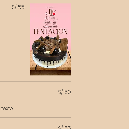
S/ 55
S/ 50
texto.
S/ 55