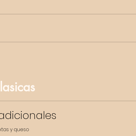
asicas
dicionales
xtas y queso