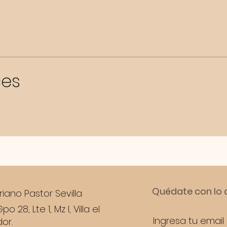
ces
CONTÁCTANOS
Quédate con lo 
riano Pastor Sevilla
Gpo 28, Lte 1, Mz I, Villa el
or.