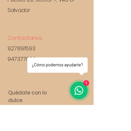
Salvador
Contactanos:
927891593
947377036
¿Cómo podemos ayudarte?
1
Quédate con lo
dulce
Suscribirse ahora