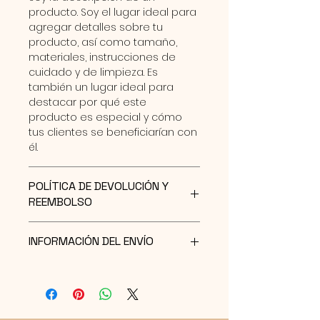
producto. Soy el lugar ideal para 
agregar detalles sobre tu 
producto, así como tamaño, 
materiales, instrucciones de 
cuidado y de limpieza. Es 
también un lugar ideal para 
destacar por qué este 
producto es especial y cómo 
tus clientes se beneficiarían con 
él.
POLÍTICA DE DEVOLUCIÓN Y
REEMBOLSO
Soy una política de devolución y 
INFORMACIÓN DEL ENVÍO
reembolso. Una oportunidad 
ideal para explicarles a tus 
Soy la Política de envío. Soy el 
clientes qué hacer en caso de 
lugar ideal para agregar 
no estar satisfechos con su 
información sobre tus métodos 
compra. Al ofrecerles una 
de envío, costos y embalaje. 
política de reembolso clara y 