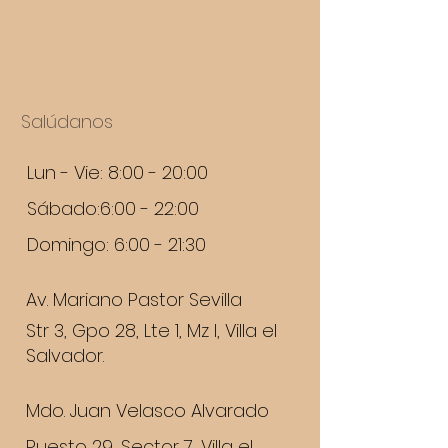
Ofrecer una política de 
sencilla, generas confianza y 
reembolso clara y sencilla, 
credibilidad en tus clientes, 
CONTÁCTANOS
genera confianza y credibilidad 
pues saben que en tu tienda 
en tus clientes, pues saben que 
pueden realizar compras con 
en tu tienda pueden realizar 
altos niveles de seguridad.
Salúdanos
compras con altos niveles de 
👋
seguridad.
Lun - Vie: 8:00 - 20:00
Sábado:6:00 - 22:00
Domingo: 6:00 - 21:30
Av. Mariano Pastor Sevilla
Str 3, Gpo 28, Lte 1, Mz I, Villa el
Salvador.
Mdo. Juan Velasco Alvarado
Puesto 29, Sector 7, Villa el